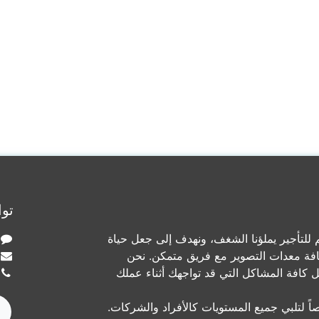
توا
لتأجير يملؤنا الشغف، ونهدف إلى جعل حياة
افة معدات التصوير مع فريق متمكن. نحن
ل كافة المشاكل التي قد تواجهك أثناء عملك
ً لتلبي جميع المستويات كالأفراد والشركات.