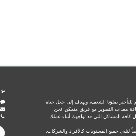
توا
لتأجير يملؤنا الشغف، ونهدف إلى جعل حياة
افة معدات التصوير مع فريق متمكن. نحن
ل كافة المشاكل التي قد تواجهك أثناء عملك
ً لتلبي جميع المستويات كالأفراد والشركات.