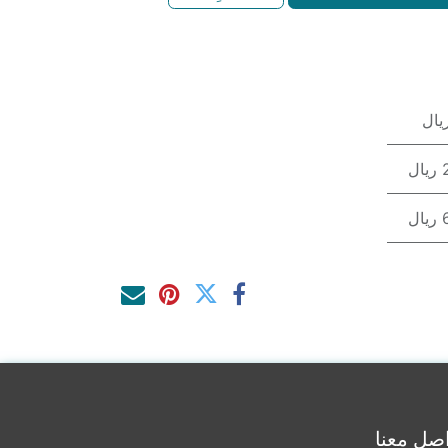
ل
ل
صل معنا