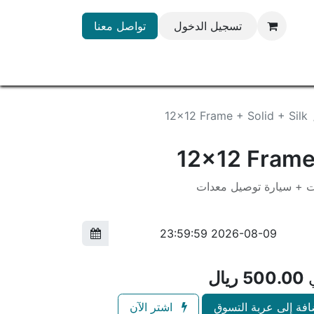
تسجيل الدخول
تواصل معنا
12x12 Frame + Solid + Silk
12x12 Frame 
ت + سيارة توصيل معدات
ي
500.00
ريال
فة إلى عربة التسوق
اشترِ الآن