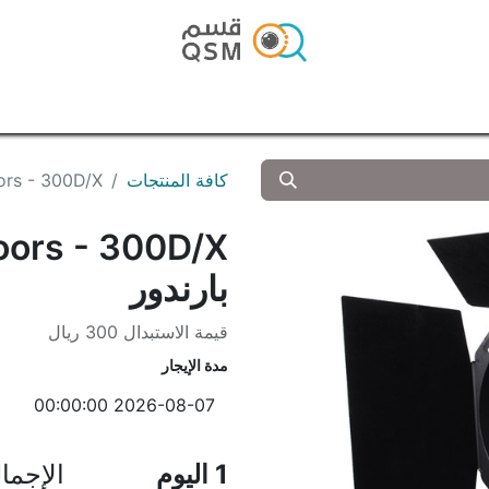
الرئيسية
المتجر
المدونة
تواصل معنا
كافة المنتجات
ndoors - 300D/X
oors - 300D/X
بارندور
قيمة الاستبدال 300 ريال
مدة الإيجار
1
اليوم
الإجما