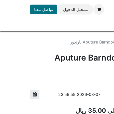
تسجيل الدخول
تواصل معنا
Aputure Bar بارندور
Aputure Barnd
لي
35.00
ريال