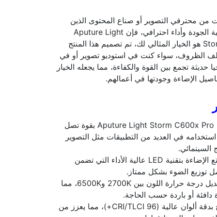
كنت من محترفي التصوير أو صناع المحتوى الذين
يسعون للحصول على إضاءة عالية الجودة وأداء احترافي، فإن Aputure Light
Storm C600x Pro LED Light Kit هو الخيار المثالي لك، تم تصميم هذا المنتج
لف الظروف، سواء كنت في استوديو تصوير أو في
يا حديثة تجمع بين القوة والكفاءة، مما يجعله الخيار
اصيل الإضاءة وجودتها في أعمالهم.
الطاقة العالية: تأتي الإضاءة Aputure Light Storm C600x Pro بقوة تصل
يح لك استخدامه في العديد من التطبيقات مثل التصوير
ج السينمائي.
تقنية الـ LED المتقدمة: تتمتع الإضاءة بتقنية LED عالية الأداء التي تضمن
ل توزيع الضوء بشكل ممتاز.
درجة حرارة اللون: يمكن تعديل درجة حرارة اللون بين 2700K و6500K، مما
دافئة أو باردة حسب الحاجة.
دقة الألوان: يتميز هذا المنتج بدقة ألوان عالية (CRI/TLCI 96+)، مما يعزز من