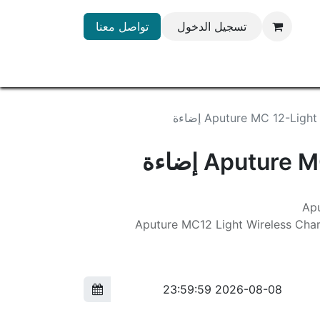
تسجيل الدخول
تواصل معنا
Aputure MC 12-Light إضاءة
Aputur إضاءة