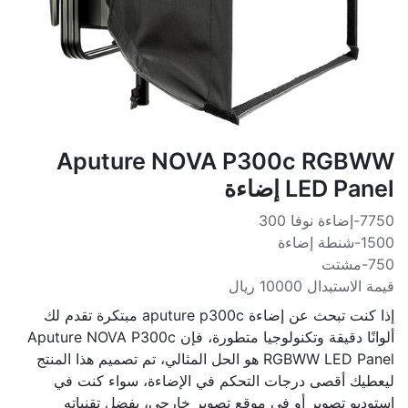
Aputure NOVA P300c RGBWW
LED Panel إضاءة
7750-إضاءة نوفا 300
1500-شنطة إضاءة
750-مشتت
قيمة الاستبدال 10000 ريال
إذا كنت تبحث عن إضاءة aputure p300c مبتكرة تقدم لك
ألوانًا دقيقة وتكنولوجيا متطورة، فإن Aputure NOVA P300c
RGBWW LED Panel هو الحل المثالي، تم تصميم هذا المنتج
ليعطيك أقصى درجات التحكم في الإضاءة، سواء كنت في
استوديو تصوير أو في موقع تصوير خارجي، بفضل تقنياته