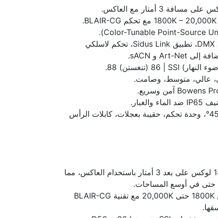
.
أوضاع التحكم: تحكم مدمج، DMX، تطبيق Sidus Link، تحكم لاسلكي
ي، عالي، متوسط، وصامت.
الغبار.
الملحقات المرفقة: عاكس 45°، وحدة تحكم، حقيبة بعجلات، كابلات الرأس
قوة إضاءة تصل إلى 14,200 لوكس على بعد 3 أمتار باستخدام العاكس، مما
 حتى في أوسع المساحات.
نطاق حرارة لونية واسع من 1800K حتى 20,000K مع تقنية BLAIR-CG
قها.