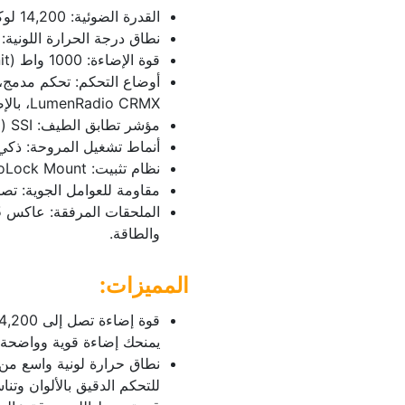
القدرة الضوئية: ‎14,200‎ لوكس على مسافة ‎3‎ أمتار مع العاكس.
نطاق درجة الحرارة اللونية: 1800K – 20,000K مع تحكم BLAIR-CG
قوة الإضاءة: 1000 واط (Color-Tunable Point-Source Unit).
LumenRadio CRMX، بالإضافة إلى Art-Net و sACN.
مؤشر تطابق الطيف: SSI (ضوء النهار) ‎86‎ | SSI (تنغستن) ‎88‎.
أنماط تشغيل المروحة: ذك
نظام تثبيت: Bowens ProLock Mount آمن وسريع.
مقاومة للعوامل الجوية: تصنيف IP65 ضد الماء و
والطاقة.
المميزات:
يمنحك إضاءة قوية وواضحة
للتحكم الدقيق بالألوان وتناس