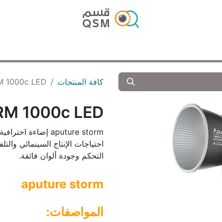
الرئيسية
المتجر
المدونة
تواصل معنا
كافة المنتجات
TORM 1000c LED
STORM 1000c LED
aputure storm إضاءة
احتياجات الإنتاج السينمائي والتلف
التحكم وجودة ألوان فائقة.
aputure storm
المواصفات: