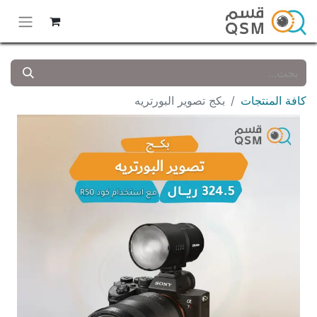
كافة المنتجات
بكج تصوير البورتريه