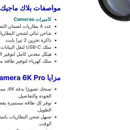
مواصفات بلاك ماجيك 6k برو
كاميرات Cameras
عدد 4 بطاريات لضمان التصوير لفترات طويلة.
شاحن ثنائي لشحن البطاري
ذاكرة تخزين 2 تيرا بايت.
سلك USB-C لنقل البيانات بسرعة وكفاءة.
هيكل معدني كامل لتوفير المت
سلك كهرباء لتوفير طاقة م
مزايا Blackmagic Camera 6K Pro
تمنحك 
الجودة والتفاصيل.
الطويل.
تسهل شحن البطاريات باست
الوقت.