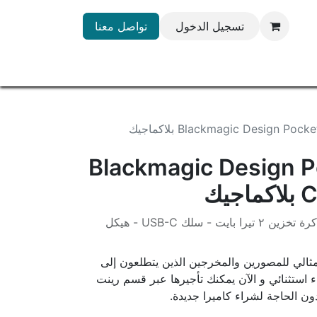
تسجيل الدخول
تواصل معنا
Blackmagic Design  بلاكماجيك
Blackmagic Design 
يك
عدد 4 بطارية - شاحن ثنائي - ذاكرة تخزين ٢ تيرا بايت - سلك USB-C - هيكل
 الخيار المثالي للمصورين والمخرجين الذين يتطلعون إلى
مقاطع فيديو بدقة 6K بأداء استثنائي و الآن يمكنك تأجيرها عبر قسم رينت
ون الحاجة لشراء كاميرا جديدة.