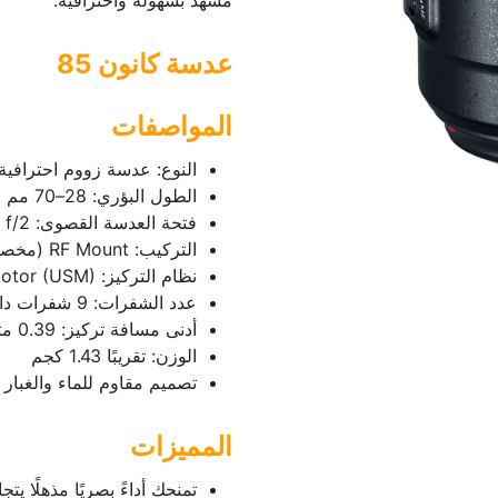
مشهد بسهولة واحترافية.
عدسة كانون 85
المواصفات
النوع: عدسة زووم احترافية (andard Zoom Lens
الطول البؤري: 28–70 مم
فتحة العدسة القصوى: f/2
التركيب: RF Mount (مخصصة لكاميرات Canon EOS R)
نظام التركيز: Ultrasonic Motor (USM) سريع وهادئ
عدد الشفرات: 9 شفرات دائرية لتمويه خلفية ناعم
أدنى مسافة تركيز: 0.39 متر
الوزن: تقريبًا 1.43 كجم
تصميم مقاوم للماء والغبار
المميزات