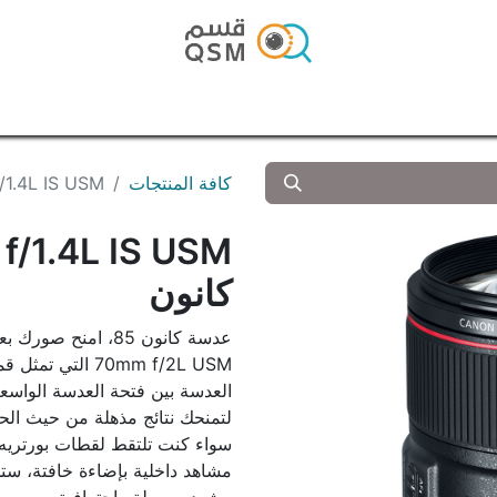
الرئيسية
المتجر
المدونة
تواصل معنا
كافة المنتجات
 f/1.4L IS USM
f/1.4L IS USM
كانون
70mm f/2L USM ال
لتمنحك نتائج مذهلة من حيث الحدة
سواء كنت تلتقط لقطات بورتريه نا
مشاهد داخلية بإضاءة خافتة، ست