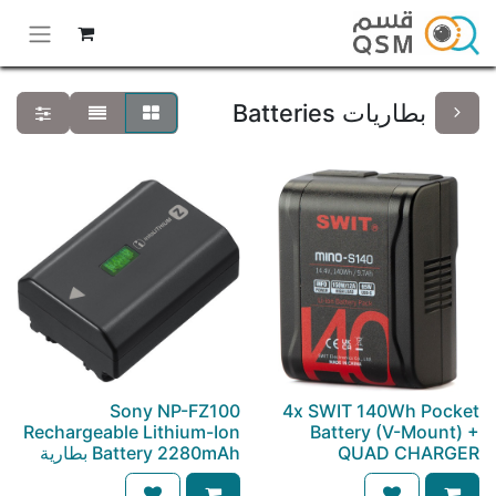
بطاريات Batteries
Sony NP-FZ100
4x SWIT 140Wh Pocket
Rechargeable Lithium-Ion
Battery (V-Mount) +
QUAD CHARGER
Battery 2280mAh بطارية