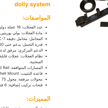
dolly system
المواصفات:
عدد العجلات: 16 عجلة دولي مخصصة عالية الجودة.
مادة العجلات: بولي يوريثين 
المحامل: محامل دقيقة ABEC-7 لضمان حركة سلسة.
قدرة التحمل: يدعم حتى 100 رطل (كاميرا + ملحقات).
الدعم المركزي: مرفق لدعم 
نظام العجلات: عجلات قابلة
المنحنية.
المسارات المتوافقة: Standard Speed Rail (أنبوب بقطر خارجي 1.66").
قاعدة التثبيت: Mitchell Mount بفتحة قياس 2.75 إنش مع مفتاح محوري.
محولات مرفقة: محول 75 مم + محول 100 مم للرؤوس السائلة.
فتحات تركيب إضافية: 6 فتحات (1/4"-20 و 3/8"-16) لتركيب الملحقات.
المميزات: