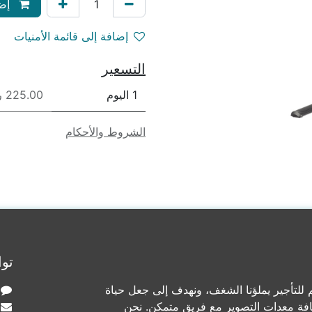
إضا
إضافة إلى قائمة الأمنيات
التسعير
1 اليوم
225.00 ريال
الشروط والأحكام
توا
لتأجير يملؤنا الشغف، ونهدف إلى جعل حياة
افة معدات التصوير مع فريق متمكن. نحن