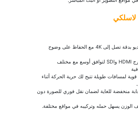
 مواقع التصوير أو البث المباشر.
 لاسلكي
جودة الإشارة: يدعم نقل فيديو بدقة تصل إلى 4K مع الحفاظ على وضوح
خيارات الاتصال: مزود بمخارج HDMI وSDI لتوافق أوسع مع مختلف
فية
قوية لمسافات طويلة تتيح لك حرية الحركة أثناء
ابة منخفضة للغاية لضمان نقل فوري للصورة دون
 الوزن يسهل حمله وتركيبه في مواقع مختلفة.