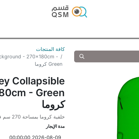
الرئيسية
المتجر
المدونة
تواصل معنا
كافة المنتجات
ackground - 270x180cm -
Green كروما
y Collapsible
80cm - Green
كروما
خلفية كروما بمساحة 270 سم في 180 سم
مدة الإيجار