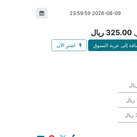
ي
325.00
ريال
فة إلى عربة التسوق
اشترِ الآن
ل