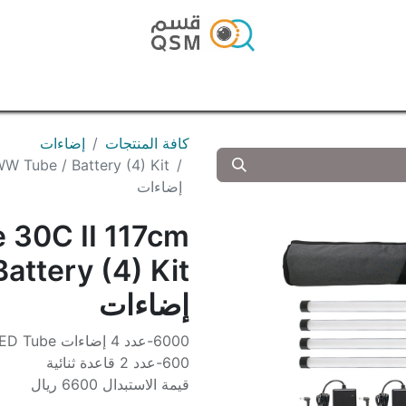
الرئيسية
المتجر
المدونة
تواصل معنا
كافة المنتجات
إضاءات
W Tube / Battery (4) Kit
إضاءات
 30C II 117cm
ttery (4) Kit
إضاءات
6000-عدد 4 إضاءات 117cm RGBWW LED Tube
600-عدد 2 قاعدة ثنائية
قيمة الاستبدال 6600 ريال