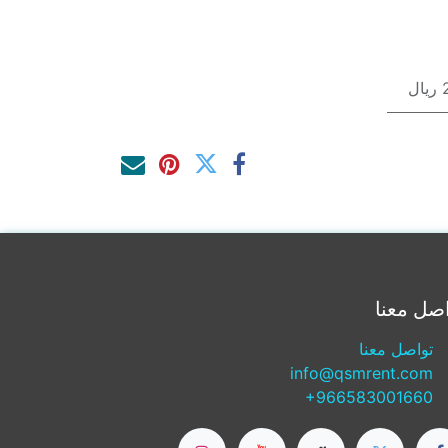
ل
صل معنا
تواصل معنا
info@qsmrent.com
+966583001660