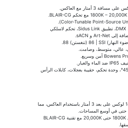
.
أوضاع التحكم: تحكم مدمج، DMX، تطبيق Sidus Link، تحكم لاسلكي
ي، عالي، متوسط، وصامت.
الغبار.
الملحقات المرفقة: عاكس 45°، وحدة تحكم، حقيبة بعجلات، كابلات الرأس
قوة إضاءة تصل إلى 14,200 لوكس على بعد 3 أمتار باستخدام العاكس، مما
 حتى في أوسع المساحات.
نطاق حرارة لونية واسع من 1800K حتى 20,000K مع تقنية BLAIR-CG
قها.