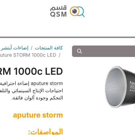
الرئيسية
المتجر
المدونة
تواصل معنا
كافة المنتجات
إضاءات أبتشر Aputure
Aputure STORM 1000c LED إضا
STORM 1000c LED
aputure storm إضاءة
احتياجات الإنتاج السينمائي والتلف
التحكم وجودة ألوان فائقة.
aputure storm
المواصفات: