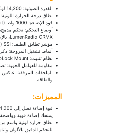
القدرة الضوئية: ‎14,200‎ لوكس على مسافة ‎3‎ أمتار مع العاكس.
نطاق درجة الحرارة اللونية: 1800K – 20,000K مع تحكم BLAIR-CG
قوة الإضاءة: 1000 واط (Color-Tunable Point-Source Unit).
LumenRadio CRMX، بالإضافة إلى Art-Net و sACN.
مؤشر تطابق الطيف: SSI (ضوء النهار) ‎86‎ | SSI (تنغستن) ‎88‎.
أنماط تشغيل المروحة: ذك
نظام تثبيت: Bowens ProLock Mount آمن وسريع.
مقاومة للعوامل الجوية: تصنيف IP65 ضد الماء و
والطاقة.
المميزات:
يمنحك إضاءة قوية وواضحة
للتحكم الدقيق بالألوان وتناس