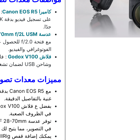
كاميرا Canon EOS R5
جدًا.
عدسة Canon RF 28-70mm f/2L USM
مع فتحة /2.0
الفوتوغرافي والفيديو.
فلاش Godox V100
وشاحن USB لضمان تشغيل مستمر وفعال.
مميزات معدات تصوي
غنية بالتفاصيل الدقيقة.
في الظروف الصعبة.
في التصوير، مما يتيح لك إب