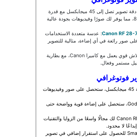
: دقة تصوير تصل إلى 45 ميجابكسل مع قدرة
على تسجيل فيديو بدقة 8K، مما يوفر لك صورًا وفيديوهات بجودة عالية
: عدسة متعددة الاستخدامات
f للحصول على صور رائعة في أي إضاءة، مثالية للتصوير
: فلاش قوي يعمل مع كاميرا Canon، مع بطارية
ر فوتوغرافي
مع Canon EOS R5 بدقة 45 ميجابكسل، ستحصل على صور وفيديوهات
بفضل ع فلاش Godox V100، ستحصل على إضاءة قوية وواضحة حتى
توفر عدسة Canon RF 28-70mm لك مجالًا واسعًا من الزوايا والتقنيات
داعًا لا محدود.
يمكنك إضافة قفص SmallRig للحصول على استقرار إضافي في تصوير