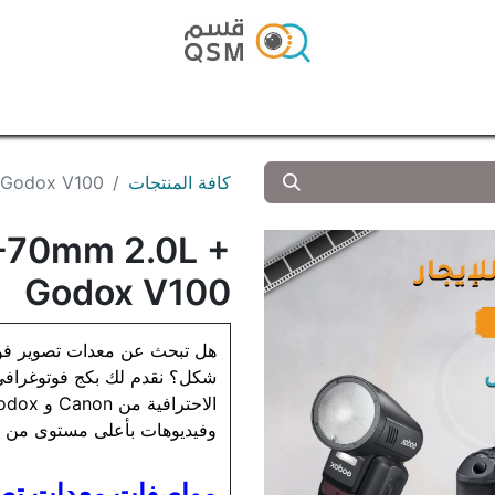
الرئيسية
المتجر
المدونة
تواصل معنا
كافة المنتجات
 Godox V100
-70mm 2.0L +
Godox V100
هل تبحث عن معدات تصوير فوت
شكل؟ نقدم لك بكج فوتوغرافي
وفيديوهات بأعلى مستوى من ا
مواصفات معدات تصو