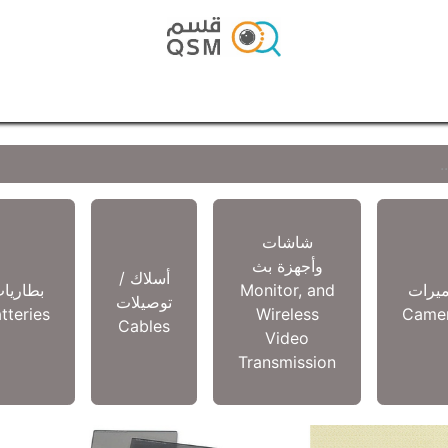
الرئيسية
المتجر
المدونة
تواصل معنا
شاشات
وأجهزة بث
أسلاك /
ميرات
Monitor, and
بطاريا
توصيلات
tteries
Wireless
Came
Cables
Video
Transmission